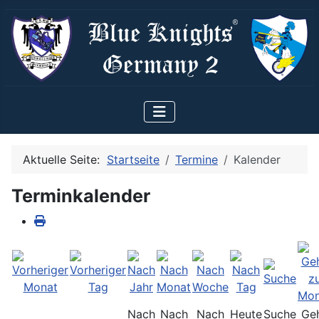
Aktuelle Seite:
Startseite
Termine
Kalender
Terminkalender
Nach
Nach
Nach
Heute
Suche
Ge