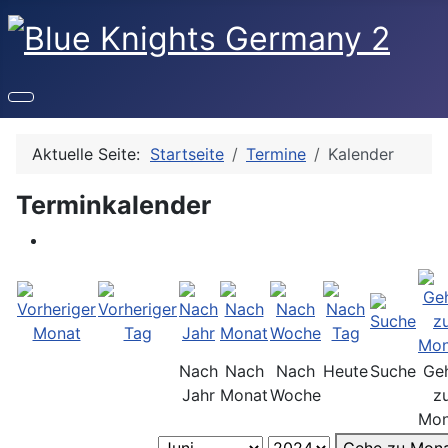
Aktuelle Seite:
Startseite
Termine
Kalender
Terminkalender
Nach
Nach
Nach
Heute
Suche
Ge
Jahr
Monat
Woche
z
Mon